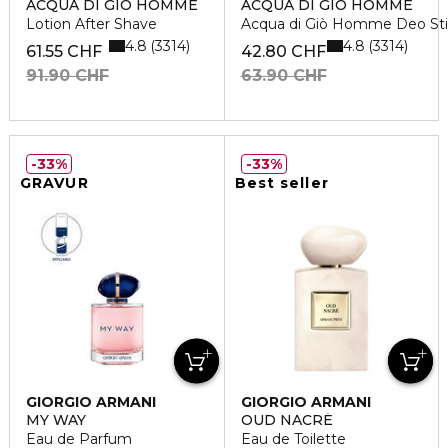
ACQUA DI GIÒ HOMME
ACQUA DI GIÒ HOMME
Lotion After Shave
Acqua di Giò Homme Deo Sti
4.8
4.8
3314
3314
61.55 CHF
42.80 CHF
91.90 CHF
63.90 CHF
33%
33%
GRAVUR
Best seller
GIORGIO ARMANI
GIORGIO ARMANI
MY WAY
OUD NACRÉ
Eau de Parfum
Eau de Toilette