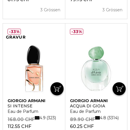
3 Grössen
3 Grössen
33%
33%
GRAVUR
GIORGIO ARMANI
GIORGIO ARMANI
SI INTENSE
ACQUA DI GIOIA
Eau de Parfum
Eau de Parfum
4.9
4.8
323
3314
168.00 CHF
89.90 CHF
112.55 CHF
60.25 CHF