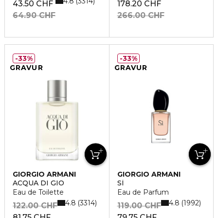
4.8
3314
43.50 CHF
178.20 CHF
64.90 CHF
266.00 CHF
33%
33%
GRAVUR
GRAVUR
GIORGIO ARMANI
GIORGIO ARMANI
ACQUA DI GIO
SÌ
Eau de Toilette
Eau de Parfum
4.8
4.8
3314
1992
122.00 CHF
119.00 CHF
81.75 CHF
79.75 CHF