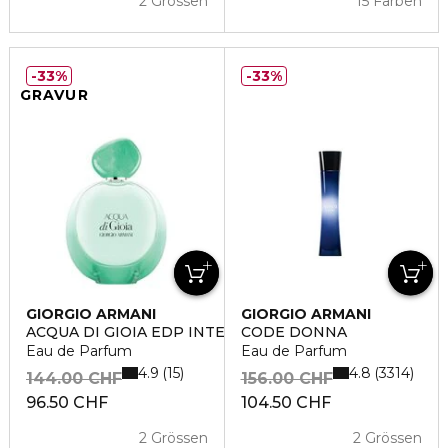
2 Grössen
15 Farben
33%
33%
GRAVUR
GIORGIO ARMANI
GIORGIO ARMANI
ACQUA DI GIOIA EDP INTENSE
CODE DONNA
Eau de Parfum
Eau de Parfum
4.9
4.8
15
3314
144.00 CHF
156.00 CHF
96.50 CHF
104.50 CHF
2 Grössen
2 Grössen