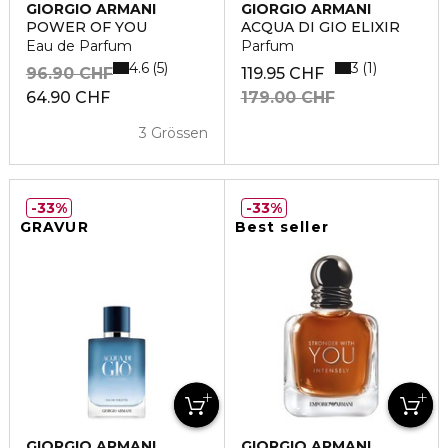
GIORGIO ARMANI
GIORGIO ARMANI
POWER OF YOU
ACQUA DI GIO ELIXIR
Eau de Parfum
Parfum
4.6
3
5
1
96.90 CHF
119.95 CHF
64.90 CHF
179.00 CHF
3 Grössen
33%
33%
GRAVUR
Best seller
GIORGIO ARMANI
GIORGIO ARMANI