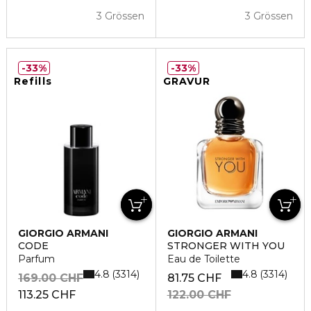
3 Grössen
3 Grössen
33%
33%
Refills
GRAVUR
GIORGIO ARMANI
GIORGIO ARMANI
CODE
STRONGER WITH YOU
Parfum
Eau de Toilette
4.8
4.8
3314
3314
169.00 CHF
81.75 CHF
113.25 CHF
122.00 CHF