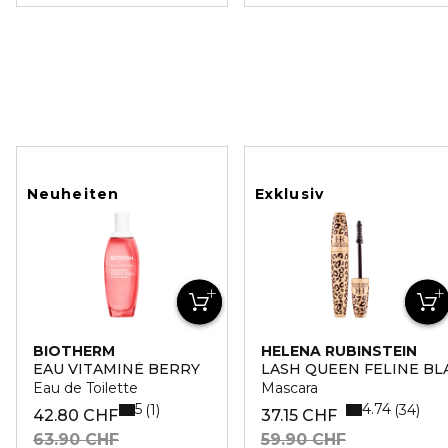
Neuheiten
Exklusiv
BIOTHERM
HELENA RUBINSTEIN
EAU VITAMINÉ BERRY
LASH QUEEN FELINE BL
Eau de Toilette
Mascara
5
4.74
1
34
42.80 CHF
37.15 CHF
63.90 CHF
59.90 CHF