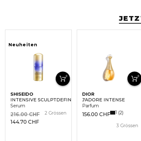
JETZ
Neuheiten
SHISEIDO
DIOR
INTENSIVE SCULPTDEFINE SERUM
J'ADORE INTENSE
Serum
Parfum
1
2
2 Grössen
216.00 CHF
156.00 CHF
144.70 CHF
3 Grössen