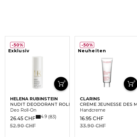
50%
50%
Exklusiv
Neuheiten
HELENA RUBINSTEIN
CLARINS
NUDIT DEODORANT ROLL-ON
CRÈME JEUNESSE DES 
Deo Roll-On
Handcreme
4.9
83
26.45 CHF
16.95 CHF
52.90 CHF
33.90 CHF