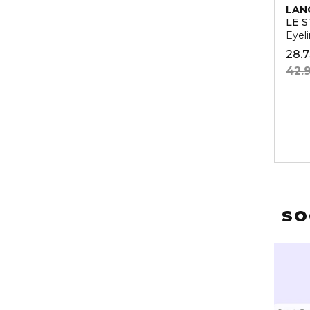
LAN
LE 
Eyeli
28.
42.
SO