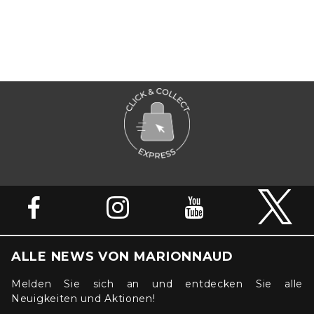
können nicht in bar abgelöst oder mit anderen Aktionen bzw.
Gutscheinen kombiniert werden. Reduzierte Ware ist vom Umtausch
und der Rückgabe ausgeschlossen, ausgenommen Onlinekäufe (Details
finden Sie in den Allgemeinen Geschäftsbedingungen). Keine
Punktezuteilung bei Bezahlung mit Geschenkgutscheinen.
Vorbehaltlich Druck- und Satzfehler.
ALLE NEWS VON MARIONNAUD
Melden Sie sich an und entdecken Sie alle
Neuigkeiten und Aktionen!