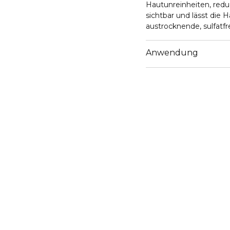
Hautunreinheiten, redu
sichtbar und lässt die
austrocknende, sulfatf
Fruchtextrakten reinigt
auszutrocknen.
Anwendung
Eine kleine Menge des 
feuchten Gesicht in a
einmassieren. Gründli
feuchten Waschlappen
Fettfreier, schnell au
austrocknende, sulfatfr
Paraben, Silikon und Du