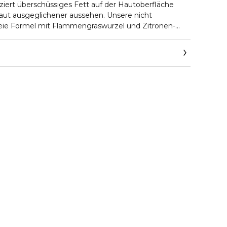
ziert überschüssiges Fett auf der Hautoberfläche
 Haut ausgeglichener aussehen. Unsere nicht
reie Formel mit Flammengraswurzel und Zitronen-
 und erfrischt die Haut, ohne sie übermässig
Gesichtsreinigers mit den sauberen Fingerspitzen im
ufwärts kreisenden Bewegungen verteilen und
ch abspülen oder Reinigungsrückstände mit einem
 abnehmen.
fzuschäumender Reinigungsschaum / Nicht
eie Formel / Für sensible Hauttypen / Frei von
ftstoffen.