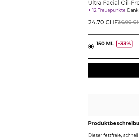
Ultra Facial Oil-F
12 Treuepunkte
Dank 
24.70 CHF
36.90 C
150 ML
33%
Produktbeschreib
Dieser fettfreie, schne