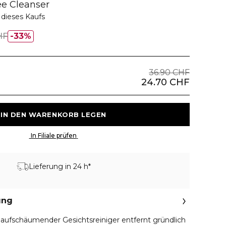
ree Cleanser
dieses Kaufs
HF
33%
36.90 CHF
24.70 CHF
 IN DEN WARENKORB LEGEN 
 In Filiale prüfen 
Lieferung in 24 h*
ung
ll aufschäumender Gesichtsreiniger entfernt gründlich