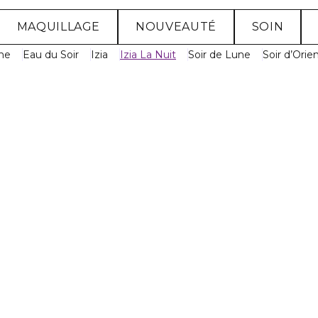
MAQUILLAGE
NOUVEAUTÉ
SOIN
ne
Eau du Soir
Izia
Izia La Nuit
Soir de Lune
Soir d’Orie