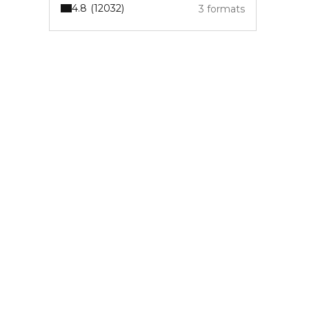
4.8
12032
3 formats