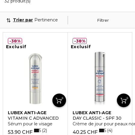
12 Produits Affichés
32 produit(s)
Trier par
Pertinence
Filtrer
38%
38%
Exclusif
Exclusif
LUBEX ANTI-AGE
LUBEX ANTI-AGE
VITAMIN C ADVANCED
DAY CLASSIC - SPF 30
Sérum pour le visage
Crème de jour pour peaux no
5
5
2
4
53.90 CHF
40.25 CHF