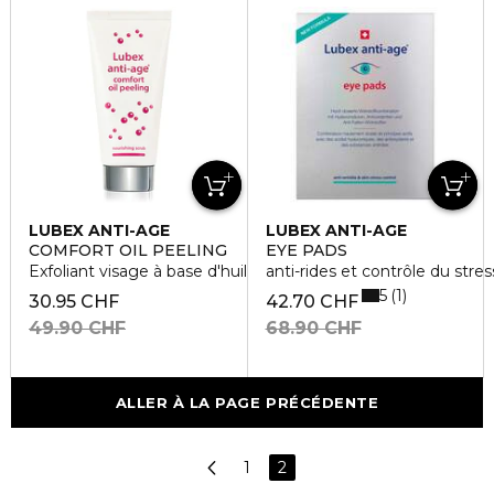
LUBEX ANTI-AGE
LUBEX ANTI-AGE
COMFORT OIL PEELING
EYE PADS
Exfoliant visage à base d'huile
anti-rides et contrôle du stre
5
1
30.95 CHF
42.70 CHF
49.90 CHF
68.90 CHF
ALLER À LA PAGE PRÉCÉDENTE
1
2