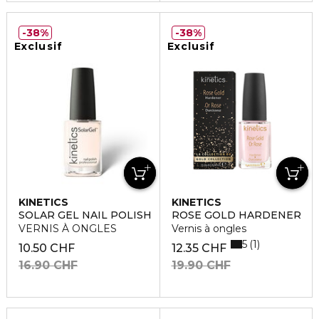
38%
38%
Exclusif
Exclusif
KINETICS
KINETICS
SOLAR GEL NAIL POLISH
ROSE GOLD HARDENER
VERNIS À ONGLES
Vernis à ongles
5
1
10.50 CHF
12.35 CHF
16.90 CHF
19.90 CHF