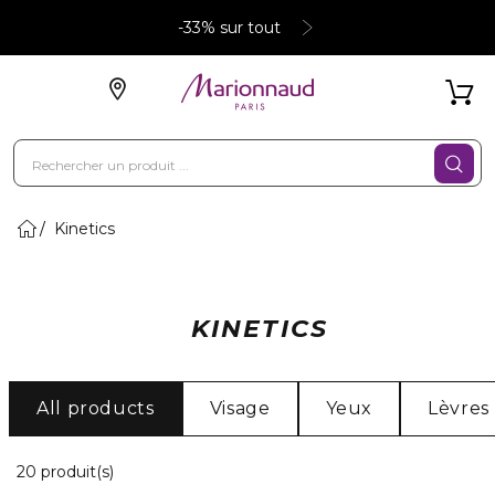
-33% sur tout
Kinetics
KINETICS
All products
Visage
Yeux
Lèvres
20 produits correspondent aux filtres appliqués.
20 produit(s)