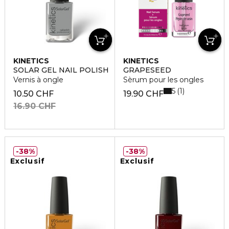
KINETICS
KINETICS
SOLAR GEL NAIL POLISH
GRAPESEED
Vernis à ongle
Sèrum pour les ongles
5
1
10.50 CHF
19.90 CHF
16.90 CHF
38%
38%
Exclusif
Exclusif