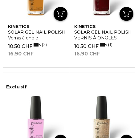
KINETICS
KINETICS
SOLAR GEL NAIL POLISH
SOLAR GEL NAIL POLISH
Vernis à ongle
VERNIS À ONGLES
5
5
2
1
10.50 CHF
10.50 CHF
16.90 CHF
16.90 CHF
Exclusif