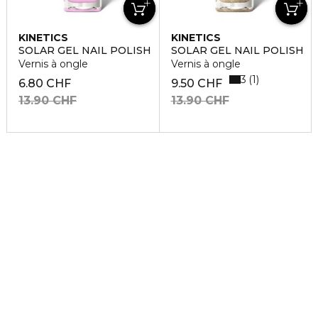
KINETICS
KINETICS
SOLAR GEL NAIL POLISH
SOLAR GEL NAIL POLISH
Vernis à ongle
Vernis à ongle
3
1
6.80 CHF
9.50 CHF
13.90 CHF
13.90 CHF