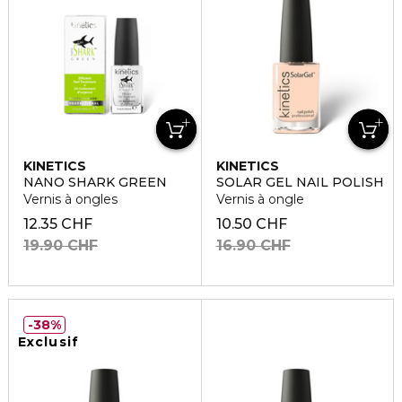
KINETICS
KINETICS
NANO SHARK GREEN
SOLAR GEL NAIL POLISH
Vernis à ongles
Vernis à ongle
12.35 CHF
10.50 CHF
19.90 CHF
16.90 CHF
38%
Exclusif