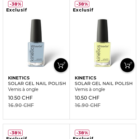
38%
38%
Exclusif
Exclusif
KINETICS
KINETICS
SOLAR GEL NAIL POLISH
SOLAR GEL NAIL POLISH
Vernis à ongle
Vernis à ongle
10.50 CHF
10.50 CHF
16.90 CHF
16.90 CHF
38%
38%
Exclusif
Exclusif