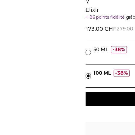
7
Elixir
86 points fidélité
grâc
173.00 CHF
279.00
50 ML
38%
100 ML
38%