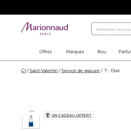
Marques
Votre cadeau
Ca
Magasins
Offres
Marques
Nou
Parfu
Saint-Valentin
Service de gravure
7 - Elixir
UN CADEAU OFFERT