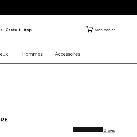
s
Gratuit
App
Mon panier
RFUMS
Chanel
Dior
eux
Hommes
Accessoires
URE
2 avis