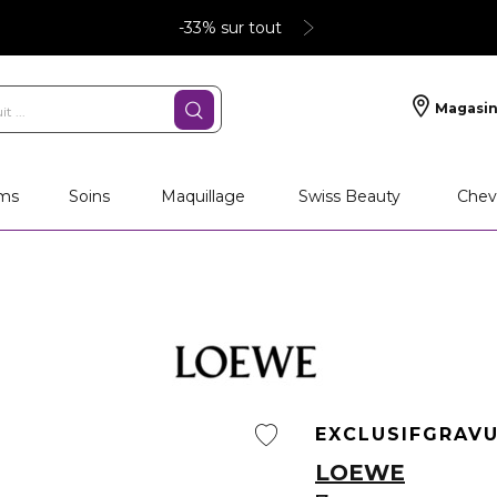
-33% sur tout
Magasin
deaux personnalisés
SOINS
Maquillage
PA
ms
Soins
Maquillage
Swiss Beauty
Chev
EXCLUSIF
GRAV
LOEWE