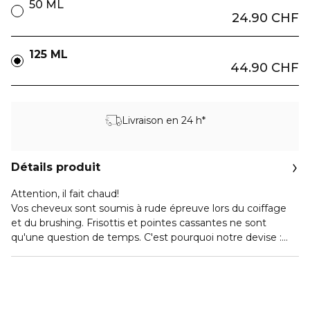
50 ML
24.90 CHF
125 ML
44.90 CHF
Livraison en 24 h*
Détails produit
Attention, il fait chaud!
Vos cheveux sont soumis à rude épreuve lors du coiffage
et du brushing. Frisottis et pointes cassantes ne sont
qu'une question de temps. C'est pourquoi notre devise :
mieux vaut prévenir que guérir ! Et si vous mettiez un
garde du corps pour vos cheveux ? La merveille anti-
chaleur de Feschi maintient la chaleur à distance. Grâce à
sa puissance, cette protection active contre la chaleur rend