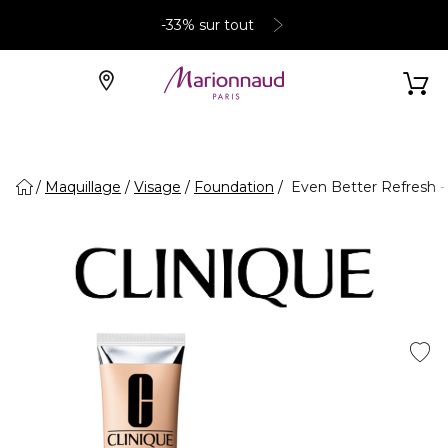
-33% sur tout
Maquillage
Visage
Foundation
Even Better Refresh -