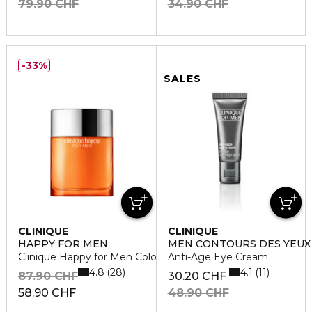
79.90 CHF
34.90 CHF
33%
SALES
CLINIQUE
CLINIQUE
HAPPY FOR MEN
MEN CONTOURS DES YEUX
Clinique Happy for Men Cologne Spray
Anti-Age Eye Cream
4.8
4.1
28
11
87.90 CHF
30.20 CHF
58.90 CHF
48.90 CHF