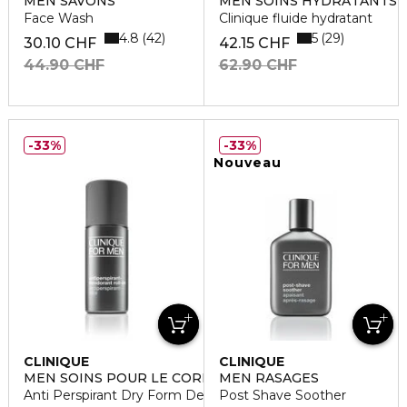
MEN SAVONS
MEN SOINS HYDRATANTS
Face Wash
Clinique fluide hydratant
4.8
5
42
29
30.10 CHF
42.15 CHF
44.90 CHF
62.90 CHF
33%
33%
Nouveau
CLINIQUE
CLINIQUE
MEN SOINS POUR LE CORPS
MEN RASAGES
Anti Perspirant Dry Form Deodorant
Post Shave Soother