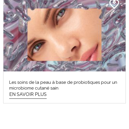
EN SAVOIR PLUS
ROUTINE QUOTIDIENNE DE
SOINS DE LA PEAU POUR LES
HOMMES
Les soins de la peau à base de probiotiques pour un
microbiome cutané sain
Messieurs, si votre idée d’une « routine de soins de
EN SAVOIR PLUS
la peau solide » est un peu de savon...
EN SAVOIR PLUS