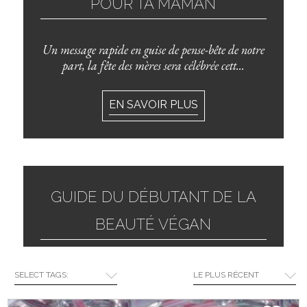
POUR TA MAMAN
Un message rapide en guise de pense-bête de notre
part, la fête des mères sera célébrée cett...
EN SAVOIR PLUS
GUIDE DU DÉBUTANT DE LA
BEAUTÉ VÉGAN
Si vous pensiez que la beauté végan était une
SELECT TAGS:
LE PLUS RÉCENT
tendance éphémère, détrompez-vous. Après des...