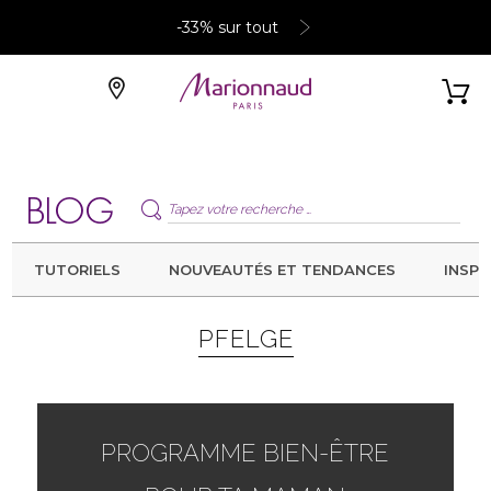
-33% sur tout
TUTORIELS
NOUVEAUTÉS ET TENDANCES
INSPI
PFELGE
PROGRAMME BIEN-ÊTRE