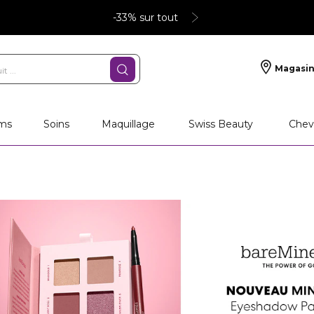
-33% sur tout
Magasin
ms
Soins
Maquillage
Swiss Beauty
Chev
e