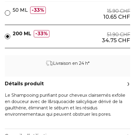
50 ML
33%
15.90 CHF
10.65 CHF
200 ML
33%
51.90 CHF
34.75 CHF
Livraison en 24 h*
Détails produit
Le Shampooing purifiant pour cheveux clairsemés exfolie
en douceur avec de l&rsquoacide salicylique dérivé de la
gaulthérie, éliminant le sébum et les résidus
environnementaux qui peuvent obstruer les pores.