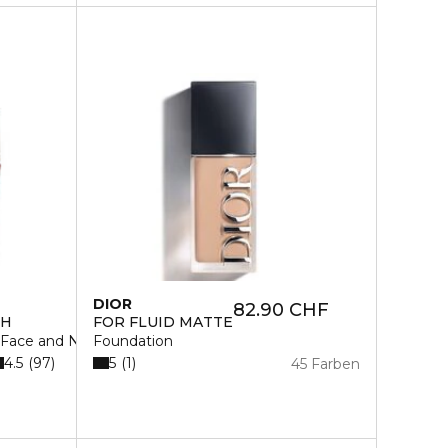
DIOR
82.90 CHF
SH
FOR FLUID MATTE
5 Face and Neck Cream
Foundation
4.5
5
97
1
45 Farben