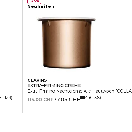
33%
Neuheiten
CLARINS
EXTRA-FIRMING CREME
Extra-Firming Nachtcreme Alle Hauttypen [COLLA
5
4.8
129
38
77.05 CHF
115.00 CHF