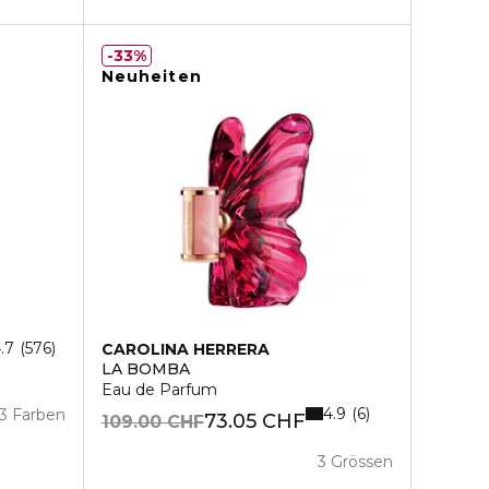
33%
Neuheiten
.7
576
CAROLINA HERRERA
LA BOMBA
Eau de Parfum
4.9
6
3 Farben
73.05 CHF
109.00 CHF
3 Grössen