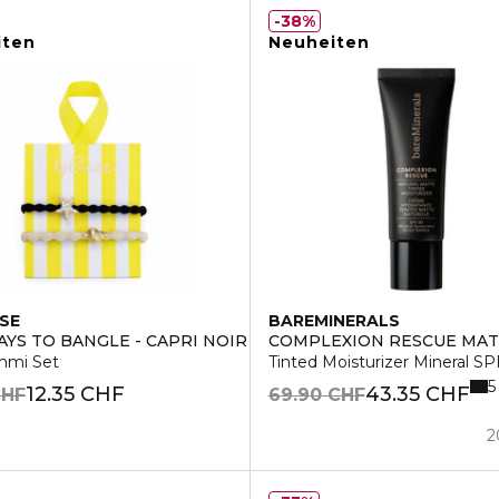
38%
iten
Neuheiten
ISE
BAREMINERALS
YS TO BANGLE - CAPRI NOIR
COMPLEXION RESCUE MAT
mmi Set
Tinted Moisturizer Mineral SP
5
12.35 CHF
43.35 CHF
CHF
69.90 CHF
2