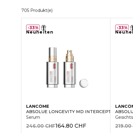
20 Angezeigte Produkte
705 Produkt(e)
33%
33%
Neuheiten
Neuhe
LANCÔME
LANCÔ
ABSOLUE LONGEVITY MD INTERCEPT
ABSOLU
Serum
Gesicht
164.80 CHF
246.00 CHF
219.00