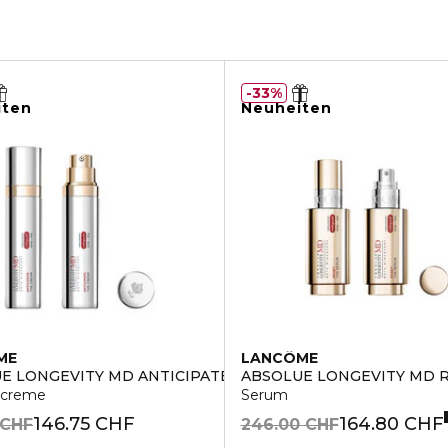
33%
iten
Neuheiten
ME
LANCÔME
E LONGEVITY MD ANTICIPATE
ABSOLUE LONGEVITY MD 
screme
Serum
146.75 CHF
164.80 CHF
 CHF
246.00 CHF