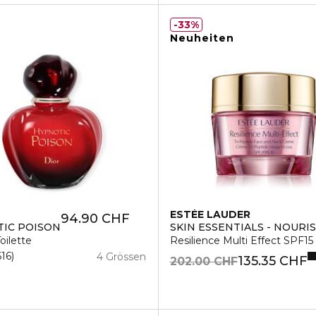
33%
Neuheiten
ESTÉE LAUDER
94.90 CHF
IC POISON
SKIN ESSENTIALS - NOURI
oilette
Resilience Multi Effect SPF1
616
4 Grössen
135.35 CHF
202.00 CHF