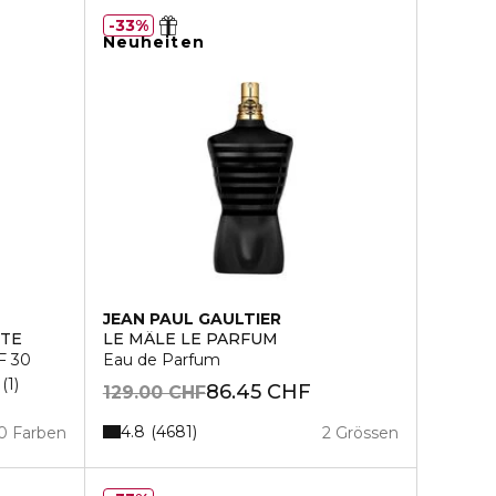
33%
Neuheiten
JEAN PAUL GAULTIER
TE
LE MÂLE LE PARFUM
F 30
Eau de Parfum
1
86.45 CHF
129.00 CHF
4.8
4681
0 Farben
2 Grössen