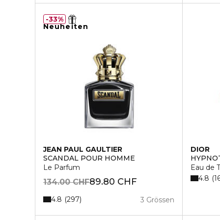
33%
Neuheiten
JEAN PAUL GAULTIER
DIOR
SCANDAL POUR HOMME
HYPNOT
Le Parfum
Eau de T
4.8
1
89.80 CHF
134.00 CHF
4.8
297
3 Grössen