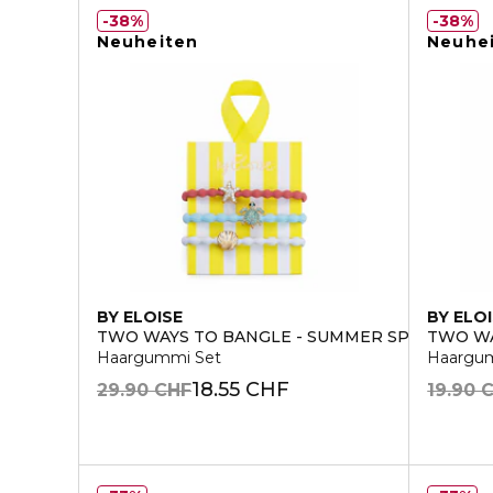
38%
38%
Neuheiten
Neuhe
BY ELOISE
BY ELO
TWO WAYS TO BANGLE - SUMMER SPLASH
TWO WA
Haargummi Set
Haargu
18.55 CHF
29.90 CHF
19.90 