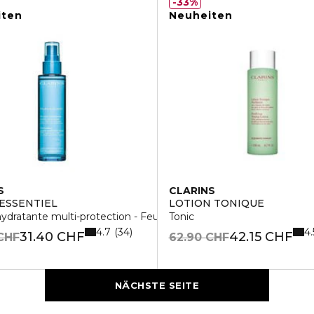
33%
iten
Neuheiten
S
CLARINS
ESSENTIEL
LOTION TONIQUE
dratante multi-protection - Feuchtigkeitsspray
Tonic
4.7
4.
34
31.40 CHF
42.15 CHF
CHF
62.90 CHF
NÄCHSTE SEITE