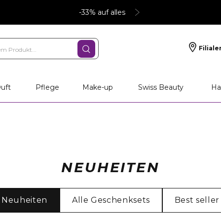
-33% auf alles
Filiale
uft
Pflege
Make-up
Swiss Beauty
Ha
NEUHEITEN
Neuheiten
Alle Geschenksets
Best seller