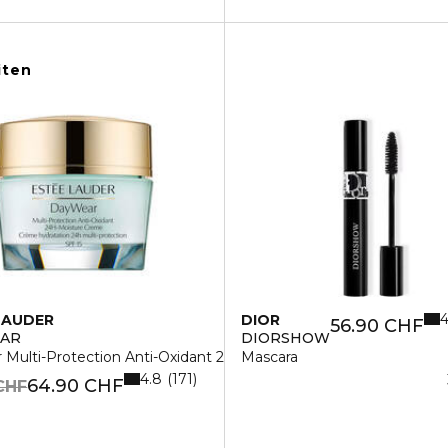
iten
4
LAUDER
DIOR
56.90 CHF
EAR
DIORSHOW
 Multi-Protection Anti-Oxidant 24H-Moisture Crème SPF15
Mascara
4.8
171
64.90 CHF
CHF