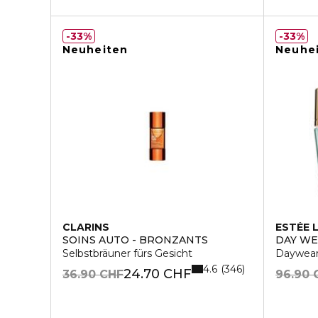
33%
33%
Neuheiten
Neuhe
CLARINS
ESTÉE 
SOINS AUTO - BRONZANTS
DAY W
Selbstbräuner fürs Gesicht
Daywear
4.6
346
24.70 CHF
36.90 CHF
96.90 