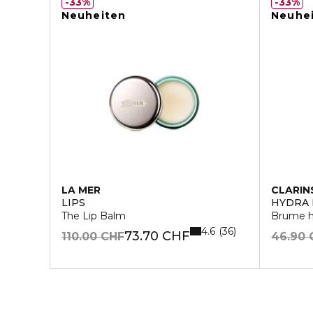
33%
33%
Neuheiten
Neuhe
LA MER
CLARIN
LIPS
HYDRA 
The Lip Balm
Brume hy
4.6
36
73.70 CHF
110.00 CHF
46.90 