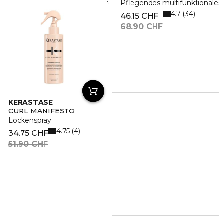
Lockenverstärkende, definierende Gel-Creme
Pflegendes multifunktionales
5
3
4.7
34
34.75 CHF
46.15 CHF
51.90 CHF
68.90 CHF
KÉRASTASE
CURL MANIFESTO
Lockenspray
4.75
4
34.75 CHF
51.90 CHF