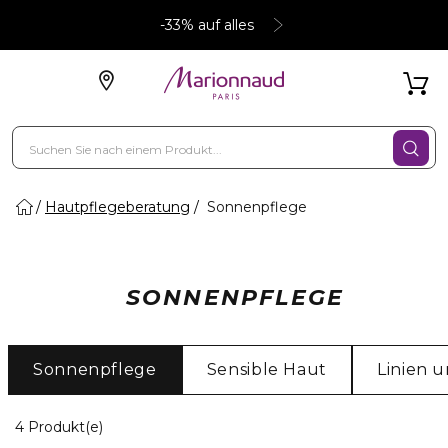
-33% auf alles
Hautpflegeberatung
Sonnenpflege
SONNENPFLEGE
Sonnenpflege
Sensible Haut
Linien 
4 Angezeigte Produkte
4 Produkt(e)