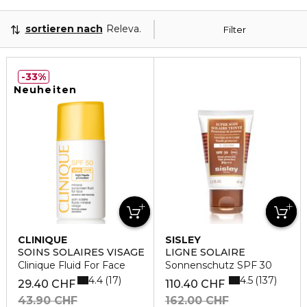
sortieren nach
Relevanz
Filter
33%
Neuheiten
CLINIQUE
SISLEY
SOINS SOLAIRES VISAGE
LIGNE SOLAIRE
Clinique Fluid For Face
Sonnenschutz SPF 30
4.4
4.5
17
137
29.40 CHF
110.40 CHF
43.90 CHF
162.00 CHF