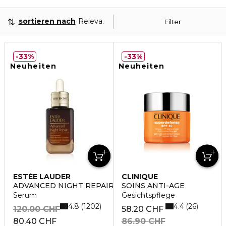
sortieren nach
Relevanz
Filter
33%
33%
Neuheiten
Neuheiten
ESTÉE LAUDER
CLINIQUE
ADVANCED NIGHT REPAIR
SOINS ANTI-AGE
Serum
Gesichtspflege
4.8
4.4
1202
26
120.00 CHF
58.20 CHF
80.40 CHF
86.90 CHF