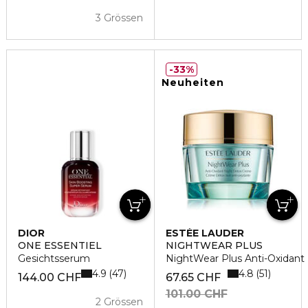
3 Grössen
33%
Neuheiten
DIOR
ESTÉE LAUDER
ONE ESSENTIEL
NIGHTWEAR PLUS
Gesichtsserum
NightWear Plus Anti-Oxidant
4.9
4.8
47
51
144.00 CHF
67.65 CHF
101.00 CHF
2 Grössen