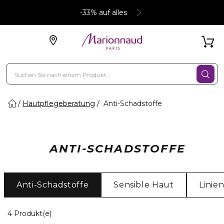
-33% auf alles
Hautpflegeberatung
Anti-Schadstoffe
ANTI-SCHADSTOFFE
Anti-Schadstoffe
Sensible Haut
Linie
4 Angezeigte Produkte
4 Produkt(e)