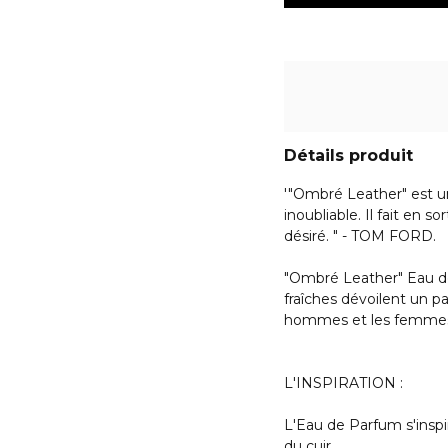
Détails produit
'"Ombré Leather" est un
inoubliable. Il fait en s
désiré. " - TOM FORD.
"Ombré Leather" Eau de 
fraîches dévoilent un pa
hommes et les femme
L'INSPIRATION :
L'Eau de Parfum s'insp
du cuir.