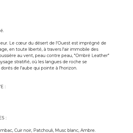
vé.
intérieur. Le cœur du désert de l'Ouest est imprégné de
age, en toute liberté, à travers l'air immobile des
Poussière au vent, peau contre peau, "Ombré Leather"
sage stratifié, où les langues de roche se
dorés de l'aube qui pointe à l'horizon.
E :
S :
ac, Cuir noir, Patchouli, Musc blanc, Ambre.