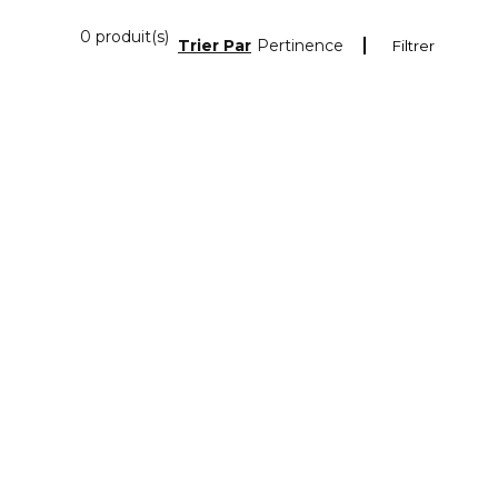
0 Produits Affichés
0 produit(s)
Trier Par
Pertinence
Filtrer