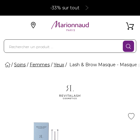
-33% sur tout
Soins
Femmes
Yeux
Lash & Brow Masque - Masque pou