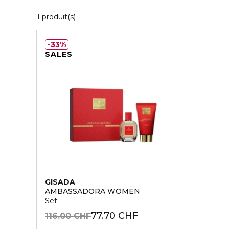
1 Produits Affichés
1 produit(s)
33%
SALES
GISADA
AMBASSADORA WOMEN
Set
77.70 CHF
116.00 CHF