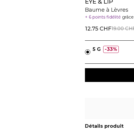
EYE & LIP
Baume à Lèvres
6 points fidélité
grâce
12.75 CHF
19.00 CH
5 G
33%
Détails produit