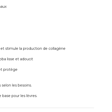
maux
e et stimule la production de collagène
joba lisse et adoucit
 et protège
s selon les besoins.
 base pour les lèvres.