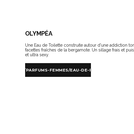
OLYMPÉA
Une Eau de Toilette construite autour d'une addiction t
facettes fraîches de la bergamote. Un sillage frais et p
et ultra sexy.
/PARFUMS/PARFUMS-FEMMES/EAU-DE-PARFUM/P/BP_7301