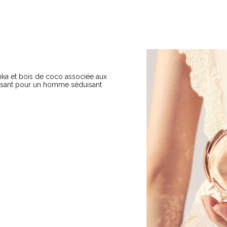
onka et bois de coco associée aux
uissant pour un homme séduisant
5490?SEARCH=OLYMP%E9A%20LEGEND">JE LE VEUX