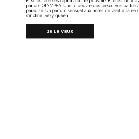
Et si les femmes reprenaient le pouvoir? Elle est l'icône
parfum OLYMPEA. Chef d'oeuvre des dieux. Son parfum en
paradise. Un parfum sensuel aux notes de vanille salée c
s'incline. Sexy queen.
JE LE VEUX