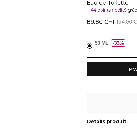
Eau de Toilette
44 points fidélité
grâc
89.80 CHF
134.00 
50 ML
33%
Détails produit