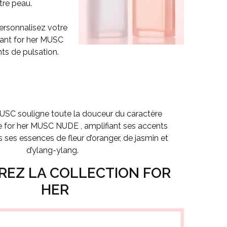
tre peau.
ersonnalisez votre
uant
for her MUSC
nts de pulsation.
MUSC
souligne toute la douceur du caractère
e
for her MUSC NUDE
, amplifiant ses accents
s ses essences de fleur d’oranger, de jasmin et
d’ylang-ylang.
EZ LA COLLECTION FOR
HER