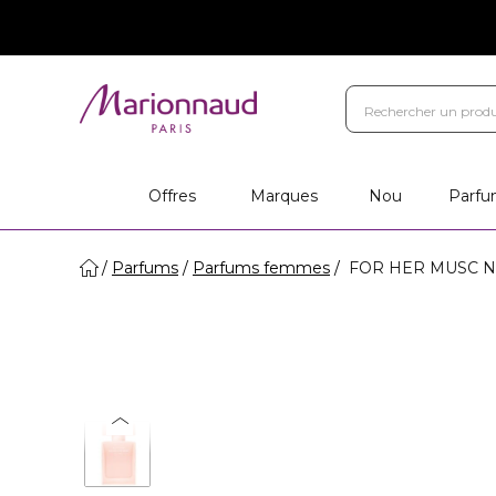
Marques
Votre cadeau
Ca
Magasins
Offres
Marques
Nou
Parfu
Parfums
Parfums femmes
FOR HER MUSC NU