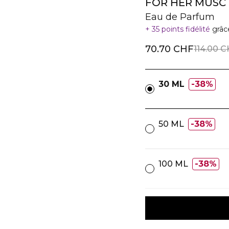
FOR HER MUSC
Eau de Parfum
35 points fidélité
grâc
70.70 CHF
114.00 
30 ML
38%
50 ML
38%
100 ML
38%