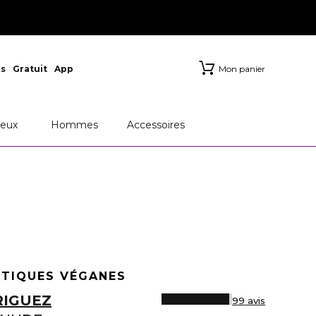
s
Gratuit
App
Mon panier
RFUMS
Chanel
Dior
eux
Hommes
Accessoires
TIQUES VÉGANES
RIGUEZ
99 avis