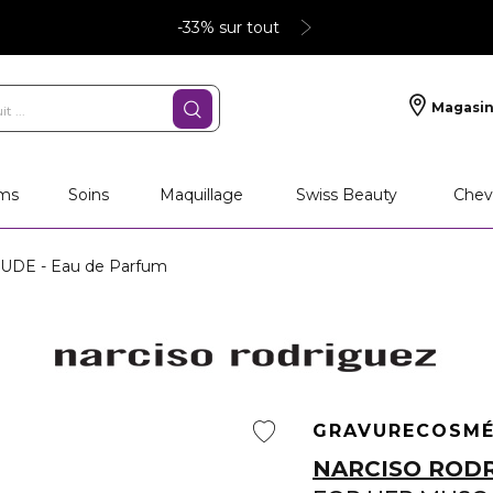
-33% sur tout
Magasin
deaux personnalisés
SOINS
Maquillage
PA
ms
Soins
Maquillage
Swiss Beauty
Chev
DE - Eau de Parfum
GRAVURE
COSMÉ
NARCISO ROD