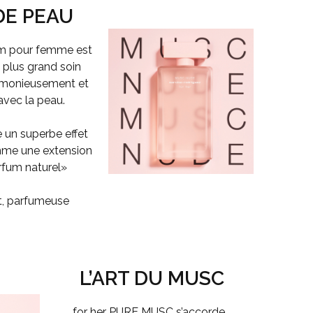
E PEAU
um pour femme est
 plus grand soin
rmonieusement et
 avec la peau.
e un superbe effet
me une extension
rfum naturel»
t, parfumeuse
L’ART DU MUSC
for her PURE MUSC
s’accorde