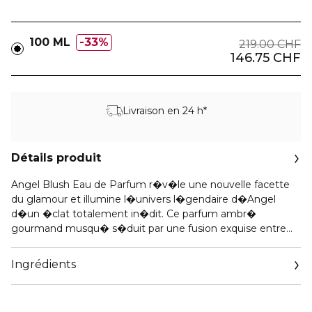
100 ML
33%
219.00 CHF
146.75 CHF
Livraison en 24 h*
Détails produit
Angel Blush Eau de Parfum r�v�le une nouvelle facette
du glamour et illumine l�univers l�gendaire d�Angel
d�un �clat totalement in�dit. Ce parfum ambr�
gourmand musqu� s�duit par une fusion exquise entre
essence et expression personnelle.
Ingrédients
� La facette lumineuse s�ouvre sur un d�licat accord de
lait d�amande dont la douceur cr�meuse �voque la
tendresse de l�aube.