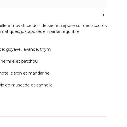
le et novatrice dont le secret repose sur des accords
matiques, juxtaposés en parfait équilibre.
de: goyave, lavande, thym
chemire et patchouli
mote, citron et mandarine
oix de muscade et cannelle