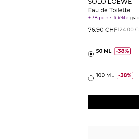
SOLO LOEWE
Eau de Toilette
38 points fidélité
grâc
76.90 CHF
124.00 
50 ML
38%
100 ML
38%