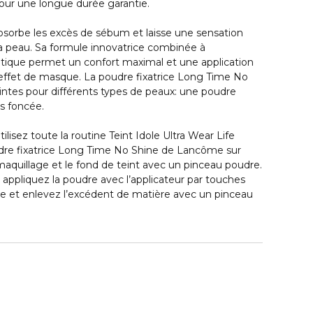
pour une longue durée garantie.
bsorbe les excès de sébum et laisse une sensation
la peau. Sa formule innovatrice combinée à
ratique permet un confort maximal et une application
l’effet de masque. La poudre fixatrice Long Time No
intes pour différents types de peaux: une poudre
us foncée.
tilisez toute la routine Teint Idole Ultra Wear Life
udre fixatrice Long Time No Shine de Lancôme sur
 maquillage et le fond de teint avec un pinceau poudre.
, appliquez la poudre avec l’applicateur par touches
age et enlevez l’excédent de matière avec un pinceau