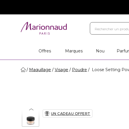
Offres
Marques
Nou
Parfu
Maquillage
Visage
Poudre
Loose Setting P
UN CADEAU OFFERT