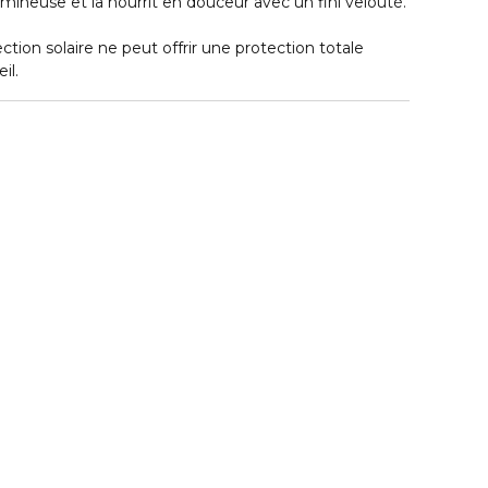
ineuse et la nourrit en douceur avec un fini velouté.
tion solaire ne peut offrir une protection totale
il.