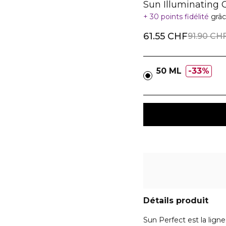
Sun Illuminating
30 points fidélité
grâc
61.55 CHF
91.90 CH
50 ML
33%
Détails produit
Sun Perfect est la lign