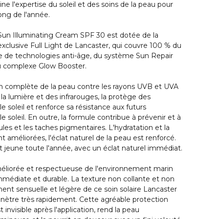
e l'expertise du soleil et des soins de la peau pour
long de l'année.
un Illuminating Cream SPF 30 est dotée de la
xclusive Full Light de Lancaster, qui couvre 100 % du
que de technologies anti-âge, du système Sun Repair
du complexe Glow Booster.
ion complète de la peau contre les rayons UVB et UVA
e la lumière et des infrarouges, la protège des
soleil et renforce sa résistance aux futurs
soleil. En outre, la formule contribue à prévenir et à
idules et les taches pigmentaires. L'hydratation et la
t améliorées, l'éclat naturel de la peau est renforcé.
 jeune toute l'année, avec un éclat naturel immédiat.
éliorée et respectueuse de l'environnement marin
mmédiate et durable. La texture non collante et non
ent sensuelle et légère de ce soin solaire Lancaster
énètre très rapidement. Cette agréable protection
t invisible après l'application, rend la peau