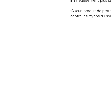
immédiatement plus lum
*Aucun produit de protec
contre les rayons du sole