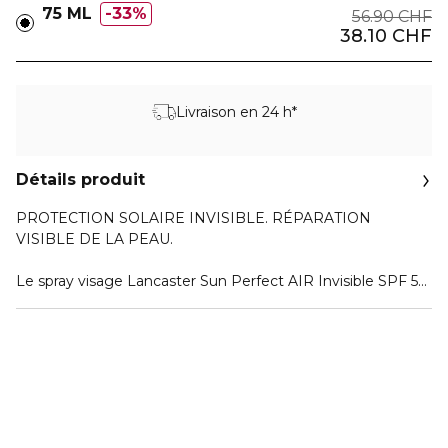
75 ML
33%
56.90 CHF
38.10 CHF
Livraison en 24 h*
Détails produit
PROTECTION SOLAIRE INVISIBLE. RÉPARATION
VISIBLE DE LA PEAU.
Le spray visage Lancaster Sun Perfect AIR Invisible SPF 50
est un spray de soin avec protection UV quotidienne, idéal
pour raviver la protection solaire à tout moment de la
journée sans contact. Sa formule ultra-légère et invisible
offre une protection respirante – sans alourdir la peau et
sans effet gras.
Soutenu par une double technologie exclusive :