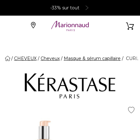
-33% sur tout
CHEVEUX
Cheveux
Masque & sérum capillaire
CURL M