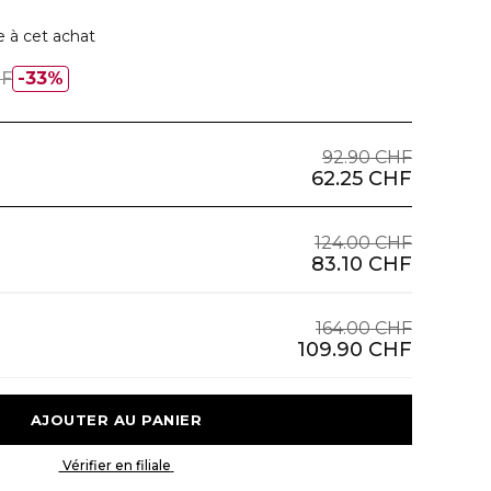
e à cet achat
HF
33%
92.90 CHF
62.25 CHF
124.00 CHF
83.10 CHF
164.00 CHF
109.90 CHF
 AJOUTER AU PANIER 
 Vérifier en filiale 