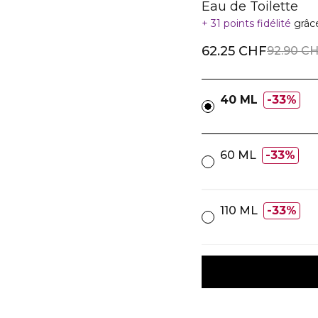
Eau de Toilette
31 points fidélité
grâc
62.25 CHF
92.90 C
40 ML
33%
60 ML
33%
110 ML
33%