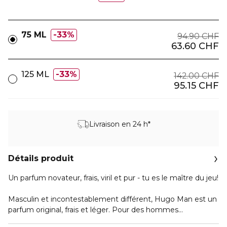
75 ML
33%
94.90 CHF
63.60 CHF
125 ML
33%
142.00 CHF
95.15 CHF
Livraison en 24 h*
Détails produit
Un parfum novateur, frais, viril et pur - tu es le maître du jeu!
Masculin et incontestablement différent, Hugo Man est un
parfum original, frais et léger. Pour des hommes
optimistes, qui profitent de la vie au maximum, sans jamais