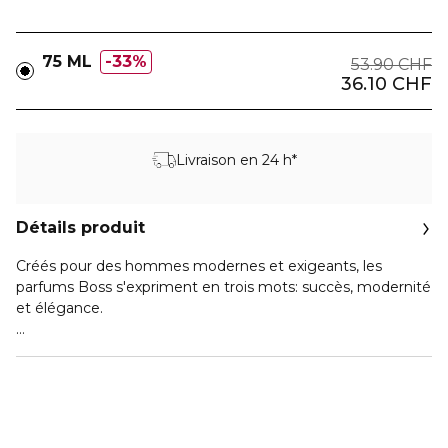
75 ML
33%
53.90 CHF
36.10 CHF
Livraison en 24 h*
Détails produit
Créés pour des hommes modernes et exigeants, les
parfums Boss s'expriment en trois mots: succès, modernité
et élégance.
Boss Bottled est un parfum qui représente le succès dans
la vie professionnelle de l'homme Boss. Une fragrance
orientale, riche et douce pour des hommes sûrs d'eux,
masculins, mais aussi sensibles à leur apparence.