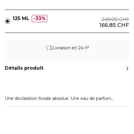
125 ML
33%
249.00 CHF
166.85 CHF
Livraison en 24 h*
Détails produit
Une déclaration florale absolue. Une eau de parfum
veloutée et charnelle, une profusion de fleurs révélant la
sensualité du gardénia et du jasmin sambac, soulignée
d’une note veloutée de fleur d’abricot.