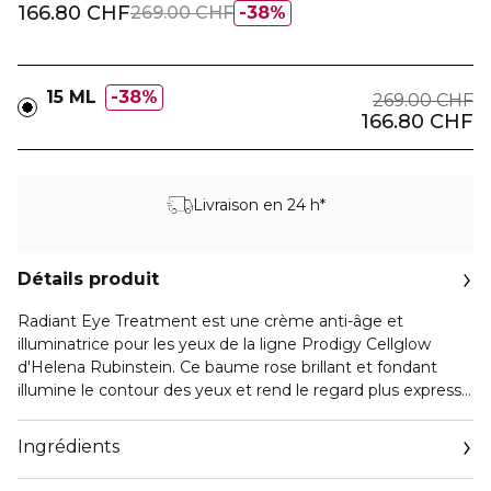
166.80 CHF
269.00 CHF
38%
15 ML
38%
269.00 CHF
166.80 CHF
Livraison en 24 h*
Détails produit
Radiant Eye Treatment est une crème anti-âge et
illuminatrice pour les yeux de la ligne Prodigy Cellglow
d'Helena Rubinstein. Ce baume rose brillant et fondant
illumine le contour des yeux et rend le regard plus expressif.
Appliquez-le matin et soir après la Crème Régénérante
Éclat.
Ingrédients
INGRÉDIENTS PRINCIPAUX & EFFET