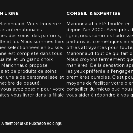
N LIGNE
CONSEIL & EXPERTISE
Marionnaud. Vous trouverez
Marionnaud a été fondée en 1
es internationales
depuis l’an 2000. Avec près 
es des soins, des parfums,
ligne, nous sommes l'adresse 
elle et lui. Nous sommes fiers
parfums et cosmétiques en Su
ues sélectionnées en Suisse.
offres attrayantes pour toute
nné est complété dans tous
Marionnaud tout ce qui fait 
alité et un grand choix
Nous croyons fermement que l
x. Marionnaud propose
manières. De la sensation ap
 et de produits de soins
les yeux préférée à l'engage
ter une aide personnalisée et
premières durables. C'est po
matière de beauté.
moyens de faciliter votre bie
ous avez besoin pour votre
conseiller du mieux que nous 
s-vous livrer dans la filiale
vous aider à répondre à vos q