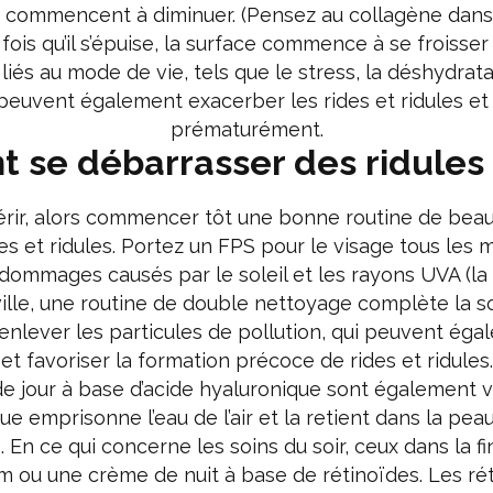
 commencent à diminuer. (Pensez au collagène dans 
e fois qu’il s’épuise, la surface commence à se froisser e
s liés au mode de vie, tels que le stress, la déshydra
il peuvent également exacerber les rides et ridules et
prématurément.
se débarrasser des ridules 
érir, alors commencer tôt une bonne routine de beau
es et ridules. Portez un FPS pour le visage tous les m
 dommages causés par le soleil et les rayons UVA (la
ville, une routine de double nettoyage complète la soir
enlever les particules de pollution, qui peuvent é
et favoriser la formation précoce de rides et ridules.
 jour à base d’acide hyaluronique sont également v
que emprisonne l’eau de l’air et la retient dans la pea
. En ce qui concerne les soins du soir, ceux dans la fi
um ou une crème de nuit à base de rétinoïdes. Les ré