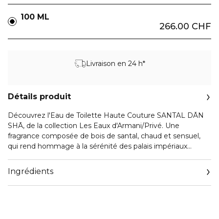
100 ML
266.00 CHF
Livraison en 24 h*
Détails produit
Découvrez l'Eau de Toilette Haute Couture SANTAL DĀN
SHĀ, de la collection Les Eaux d'Armani/Privé. Une
fragrance composée de bois de santal, chaud et sensuel,
qui rend hommage à la sérénité des palais impériaux
chinois et à leurs jardins contemplatifs.
Ingrédients
La couleur cinabre unique du bois de santal, connue sous le
nom de DĀN SHĀ en Chine, fait écho aux magnifiques
façades des palais impériaux, et donna à l'Eau de Toilette
SANTAL DĀN SHĀ son nom.