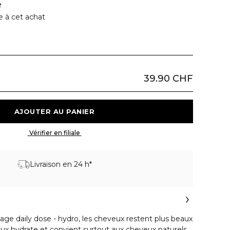
e
e à cet achat
39.90 CHF
 AJOUTER AU PANIER 
 Vérifier en filiale 
Livraison en 24 h*
çage daily dose - hydro, les cheveux restent plus beaux
doux hydrate et convient surtout aux cheveux naturels.