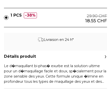
1 PCS
38%
29.90 CHF
18.55 CHF
Livraison en 24 h*
Détails produit
Le d�maquillant bi-phas� exurbe est la solution ultime
pour un d�maquillage facile et doux, sp�cialement pour la
zone sensible des yeux. Cette formule unique �limine en
profondeur tous les types de maquillage des yeux et des
l�vres, y compris le mascara waterproof, sans laisser de
r�sidus collants. Parfait comme premi�re �tape de la
routine de nettoyage, il �limine facilement les r�sidus de
maquillage tenaces et laisse la peau fra�che et repos�e.
La formule v�gane contient des �mollients non volatils