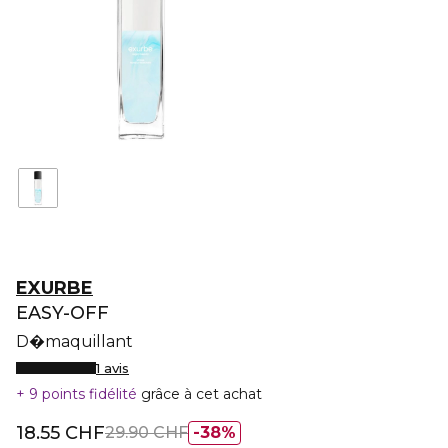
EXURBE
EASY-OFF
D�maquillant
1 avis
9 points fidélité
grâce à cet achat
18.55 CHF
29.90 CHF
38%