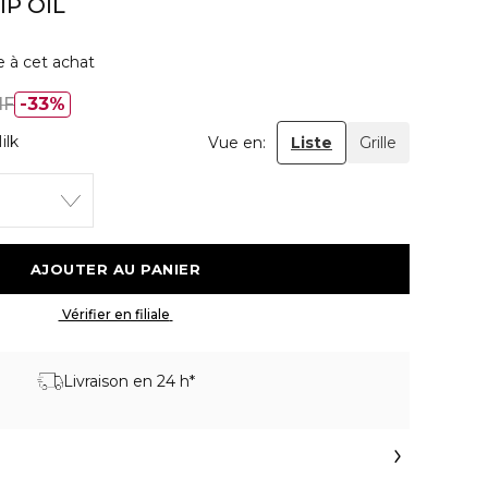
IP OIL
e à cet achat
HF
33%
ilk
Vue en:
Liste
Grille
 AJOUTER AU PANIER 
 Vérifier en filiale 
Livraison en 24 h*