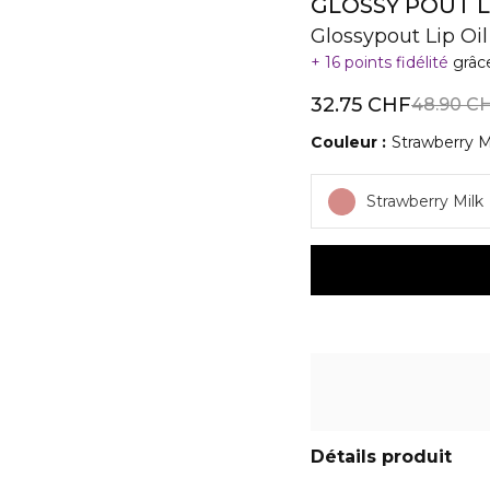
GLOSSY POUT L
Glossypout Lip Oil
16 points fidélité
grâc
32.75 CHF
48.90 C
Couleur
Strawberry M
Strawberry Milk
Détails produit