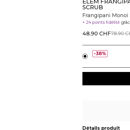
ELEM FRANGIP
SCRUB
Frangipani Monoi 
24 points fidélité
grâc
48.90 CHF
78.90 C
38%
Détails produit