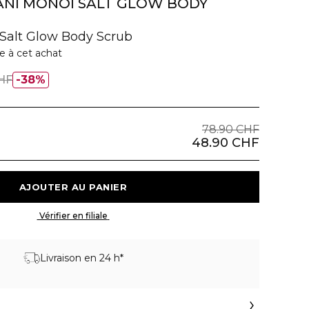
ANI MONOI SALT GLOW BODY
Salt Glow Body Scrub
e à cet achat
HF
38%
78.90 CHF
48.90 CHF
 AJOUTER AU PANIER 
 Vérifier en filiale 
Livraison en 24 h*