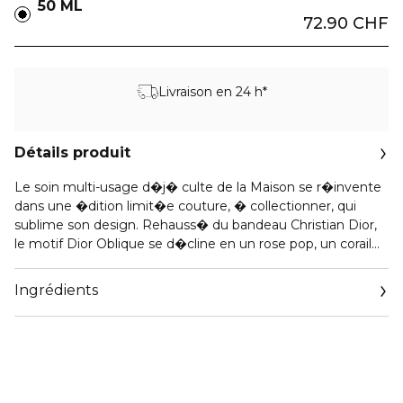
50 ML
72.90 CHF
Livraison en 24 h*
Détails produit
Le soin multi-usage d�j� culte de la Maison se r�invente
dans une �dition limit�e couture, � collectionner, qui
sublime son design. Rehauss� du bandeau Christian Dior,
le motif Dior Oblique se d�cline en un rose pop, un corail
�clatant et un lilas pastel. 3 teintes couture � adopter,
offrir ou collectionner au fil des envies.
Ingrédients
Adapt� � tous les types de peau, m�me les plus
sensibles, Le Baume Dior hydrate jusqu�� 72 h�, nourrit
et r�pare 100 % de la barri�re cutan�e�. La peau des
mains, des l�vres et les zones du corps les plus
dess�ch�es sont nourries et revitalis�es.