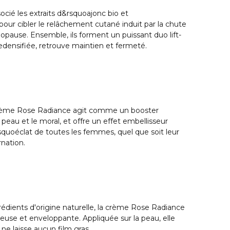
ocié les extraits d&rsquoajonc bio et
ur cibler le relâchement cutané induit par la chute
pause. Ensemble, ils forment un puissant duo lift-
redensifiée, retrouve maintien et fermeté.
 crème Rose Radiance agit comme un booster
peau et le moral, et offre un effet embellisseur
squoéclat de toutes les femmes, quel que soit leur
rnation.
dients d'origine naturelle, la crème Rose Radiance
euse et enveloppante. Appliquée sur la peau, elle
ne laisse aucun film gras.