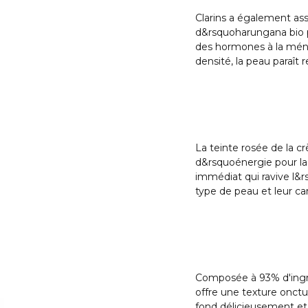
Clarins a également ass
d&rsquoharungana bio po
des hormones à la méno
densité, la peau paraît 
La teinte rosée de la
d&rsquoénergie pour la 
immédiat qui ravive l&r
type de peau et leur ca
Composée à 93% d'ingré
offre une texture onctu
fond délicieusement et 