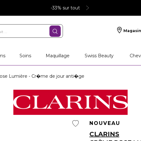
-33% sur tout
Magasin
ms
Soins
Maquillage
Swiss Beauty
Chev
se Lumière - Cr�me de jour anti�ge
NOUVEAU
CLARINS