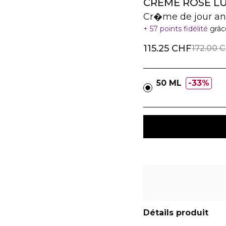
CRÈME ROSE L
Cr�me de jour a
57 points fidélité
grâc
115.25 CHF
172.00 
50 ML
33%
Détails produit