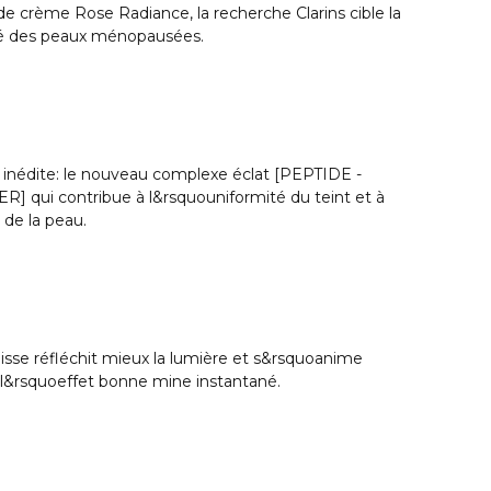
e crème Rose Radiance, la recherche Clarins cible la
sé des peaux ménopausées.
 inédite: le nouveau complexe éclat [PEPTIDE -
i contribue à l&rsquouniformité du teint et à
 de la peau.
 lisse réfléchit mieux la lumière et s&rsquoanime
 l&rsquoeffet bonne mine instantané.