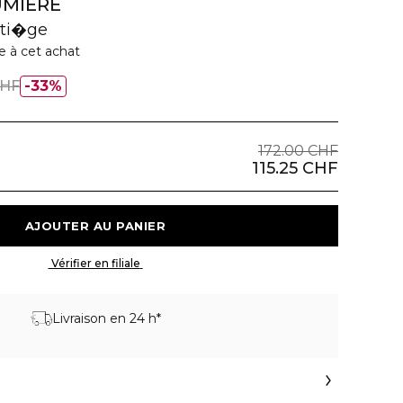
UMIÈRE
nti�ge
e à cet achat
CHF
33%
172.00 CHF
115.25 CHF
 AJOUTER AU PANIER 
 Vérifier en filiale 
Livraison en 24 h*