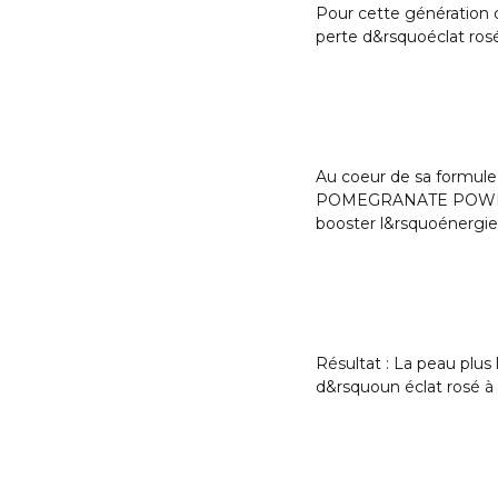
Pour cette génération d
perte d&rsquoéclat ro
Au coeur de sa formule
POMEGRANATE POWER] qu
booster l&rsquoénergie
Résultat : La peau plus
d&rsquoun éclat rosé à