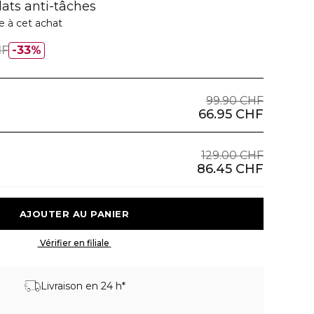
lats anti-tâches
e à cet achat
HF
33%
99.90 CHF
66.95 CHF
129.00 CHF
86.45 CHF
 AJOUTER AU PANIER 
 Vérifier en filiale 
Livraison en 24 h*