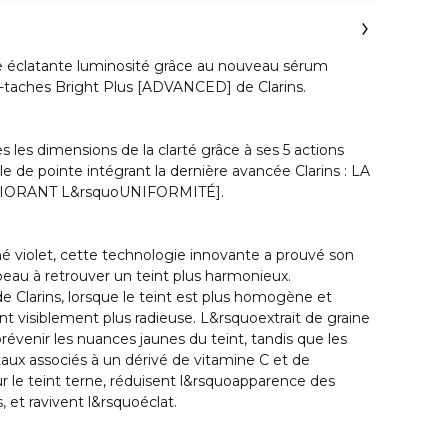
e éclatante luminosité grâce au nouveau sérum
ti-taches Bright Plus [ADVANCED] de Clarins.
s les dimensions de la clarté grâce à ses 5 actions
le de pointe intégrant la dernière avancée Clarins : LA
ORANT L&rsquoUNIFORMITÉ].
thé violet, cette technologie innovante a prouvé son
 peau à retrouver un teint plus harmonieux.
 Clarins, lorsque le teint est plus homogène et
nt visiblement plus radieuse. L&rsquoextrait de graine
révenir les nuances jaunes du teint, tandis que les
taux associés à un dérivé de vitamine C et de
r le teint terne, réduisent l&rsquoapparence des
 et ravivent l&rsquoéclat.