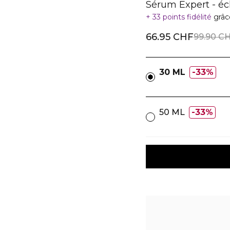
Sérum Expert - éc
33 points fidélité
grâc
66.95 CHF
99.90 C
30 ML
33%
50 ML
33%