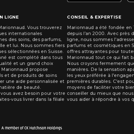
N LIGNE
CONSEIL & EXPERTISE
Marionnaud. Vous trouverez
Marionnaud a été fondée en 1
es internationales
depuis l’an 2000. Avec près 
es des soins, des parfums,
ligne, nous sommes l'adresse 
elle et lui. Nous sommes fiers
parfums et cosmétiques en Su
ues sélectionnées en Suisse.
offres attrayantes pour toute
nné est complété dans tous
Marionnaud tout ce qui fait 
alité et un grand choix
Nous croyons fermement que l
x. Marionnaud propose
manières. De la sensation ap
 et de produits de soins
les yeux préférée à l'engage
ter une aide personnalisée et
premières durables. C'est po
matière de beauté.
moyens de faciliter votre bie
ous avez besoin pour votre
conseiller du mieux que nous 
s-vous livrer dans la filiale
vous aider à répondre à vos q