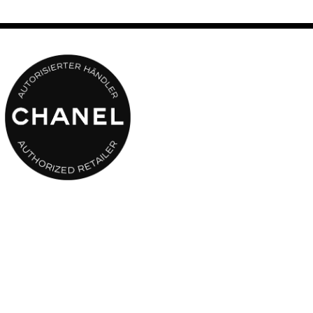
de créer un volume sur mesure. Résistante à l’eau et à l’humidité,
elle garantit un résultat irréprochable et longue tenue et se
démaquille aisément.
• Des billes de cellulose pour un film lisse et un volume sans
paquet
• du carbone black pour une couleur noire encore plus intense
• une association de polymères pour un résultat waterproof et
smudgeproof qui se démaquille facilement
• de la provitamine B5 connue pour fortifier les cils et de l'acétate
de vitamine E aux propriétés anti-oxydantes (A SUPPRIMER:
contre les agressions extérieures)
• une association de cires et de polymères filmogènes pour
gainer les cils de la racine à la pointe et leur apporter de la
brillance.
Formule résistante à l'eau, à l'humidité et au sébum.
Testé sous contrôle ophtalmologique, convient aux porteurs de
lentilles.