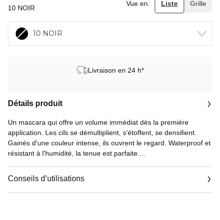
Vue en:
Liste
Grille
10 NOIR
10 NOIR
Livraison en 24 h*
Détails produit
Un mascara qui offre un volume immédiat dès la première
application. Les cils se démultiplient, s'étoffent, se densifient.
Gainés d'une couleur intense, ils ouvrent le regard. Waterproof et
résistant à l'humidité, la tenue est parfaite.
La synergie brosse-formule permet un résultat volume intense :
Conseils d’utilisations
• la brosse, qui a été développée exclusivement pour CHANEL,
sculpte le volume grâce à ses disques empilés et orientés pour
un fini optimal
• la formule fluide, qui sèche rapidement à l’application, permet