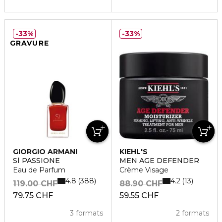
33%
33%
GRAVURE
GIORGIO ARMANI
KIEHL'S
SÌ PASSIONE
MEN AGE DEFENDER
Eau de Parfum
Crème Visage
4.8
4.2
388
13
119.00 CHF
88.90 CHF
79.75 CHF
59.55 CHF
3 formats
2 formats