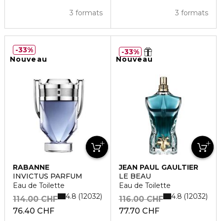
3 formats
3 formats
33%
33%
Nouveau
Nouveau
RABANNE
JEAN PAUL GAULTIER
INVICTUS PARFUM
LE BEAU
Eau de Toilette
Eau de Toilette
4.8
4.8
12032
12032
114.00 CHF
116.00 CHF
76.40 CHF
77.70 CHF