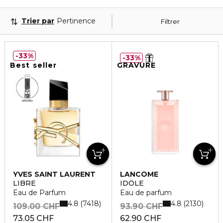
Trier par
Pertinence
Filtrer
33%
33%
Best seller
GRAVURE
YVES SAINT LAURENT
LANCÔME
LIBRE
IDÔLE
Eau de Parfum
Eau de parfum
4.8
4.8
7418
2130
109.00 CHF
93.90 CHF
73.05 CHF
62.90 CHF