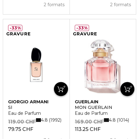
2 formats
2 formats
33%
33%
GRAVURE
GRAVURE
GIORGIO ARMANI
GUERLAIN
SÌ
MON GUERLAIN
Eau de Parfum
Eau de Parfum
4.8
4.8
1992
1014
119.00 CHF
169.00 CHF
79.75 CHF
113.25 CHF