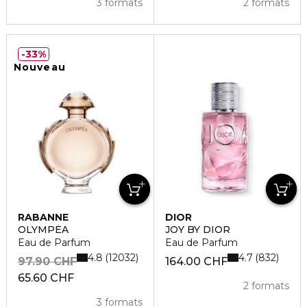
3 formats
2 formats
33%
Nouveau
RABANNE
DIOR
OLYMPÉA
JOY BY DIOR
Eau de Parfum
Eau de Parfum
4.8
4.7
12032
832
97.90 CHF
164.00 CHF
65.60 CHF
2 formats
3 formats