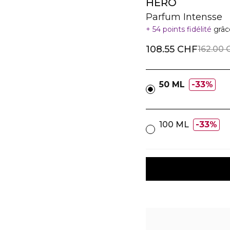
HERO
Parfum Intensse
54 points fidélité
grâc
108.55 CHF
162.00 
50 ML
33%
100 ML
33%